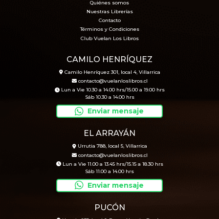
Quiénes somos
Nuestras Librerías
Contacto
Términos y Condiciones
Club Vuelan Los Libros
CAMILO HENRÍQUEZ
Camilo Henríquez 301, local 4, Villarrica
contacto@vuelanloslibros.cl
Lun a Vie 10.30 a 14.00 hrs/15.00 a 19.00 hrs
Sáb 10.30 a 14.00 hrs
Enviar mensaje
EL ARRAYÁN
Urrutia 788, local 5, Villarrica
contacto@vuelanloslibros.cl
Lun a Vie 11.00 a 13.45 hrs/15.15 a 18.30 hrs
Sáb 11.00 a 14.00 hrs
Enviar mensaje
PUCÓN