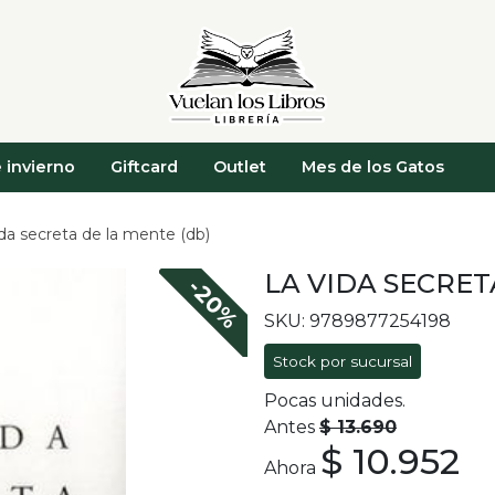
 invierno
Giftcard
Outlet
Mes de los Gatos
ida secreta de la mente (db)
LA VIDA SECRET
-20%
SKU: 9789877254198
Stock por sucursal
Pocas unidades.
Antes
$ 13.690
$ 10.952
Ahora