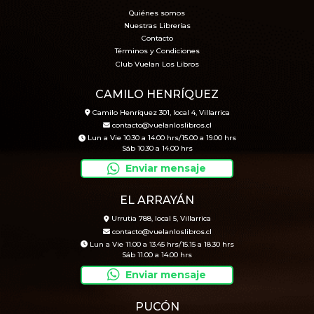
Quiénes somos
Nuestras Librerías
Contacto
Términos y Condiciones
Club Vuelan Los Libros
CAMILO HENRÍQUEZ
Camilo Henríquez 301, local 4, Villarrica
contacto@vuelanloslibros.cl
Lun a Vie 10.30 a 14.00 hrs/15.00 a 19.00 hrs
Sáb 10.30 a 14.00 hrs
Enviar mensaje
EL ARRAYÁN
Urrutia 788, local 5, Villarrica
contacto@vuelanloslibros.cl
Lun a Vie 11.00 a 13.45 hrs/15.15 a 18.30 hrs
Sáb 11.00 a 14.00 hrs
Enviar mensaje
PUCÓN