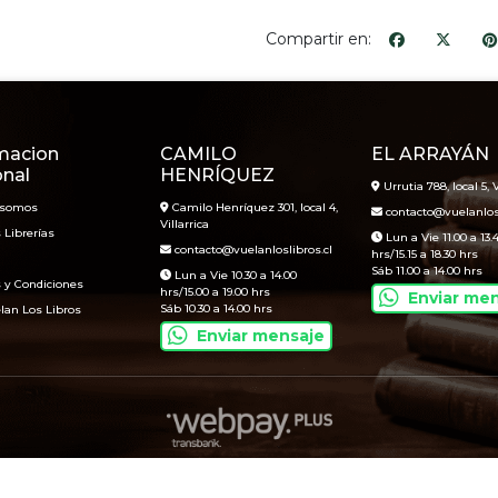
Compartir en:
macion
CAMILO
EL ARRAYÁN
onal
HENRÍQUEZ
Urrutia 788, local 5, V
 somos
Camilo Henríquez 301, local 4,
contacto@vuelanlosl
Villarrica
 Librerías
Lun a Vie 11.00 a 13.
contacto@vuelanloslibros.cl
hrs/15.15 a 18.30 hrs
Sáb 11.00 a 14.00 hrs
Lun a Vie 10.30 a 14.00
 y Condiciones
hrs/15.00 a 19.00 hrs
Enviar me
Sáb 10.30 a 14.00 hrs
lan Los Libros
Enviar mensaje
Vuelan Los Libros © 2026
Creado por
Bsale