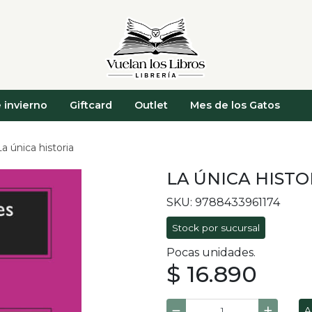
 invierno
Giftcard
Outlet
Mes de los Gatos
La única historia
LA ÚNICA HISTO
SKU: 9788433961174
Stock por sucursal
Pocas unidades.
$ 16.890
A