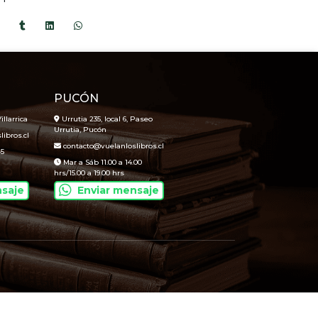
PUCÓN
illarrica
Urrutia 235, local 6, Paseo
Urrutia, Pucón
ibros.cl
contacto@vuelanloslibros.cl
45
Mar a Sáb 11.00 a 14.00
hrs/15.00 a 19.00 hrs
nsaje
Enviar mensaje