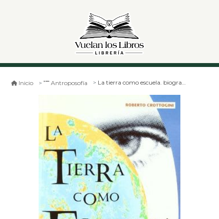
La tierra como escuela. biografía humana: una proyección terrena de un acontecer cósmico
Inicio
Antroposofía