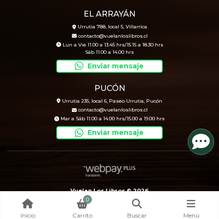
EL ARRAYÁN
Urrutia 788, local 5, Villarrica
contacto@vuelanloslibros.cl
Lun a Vie 11.00 a 13.45 hrs/15.15 a 18.30 hrs
Sáb 11.00 a 14.00 hrs
Enviar mensaje
PUCÓN
Urrutia 235, local 6, Paseo Urrutia, Pucón
contacto@vuelanloslibros.cl
Mar a Sáb 11.00 a 14.00 hrs/15.00 a 19.00 hrs
Enviar mensaje
Vuelan Los Libros © 2026
0
Creado por
Bsale
Inicio
Carrito
Buscar
Menú