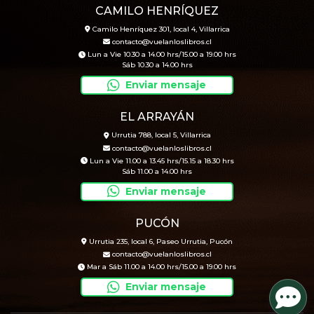
CAMILO HENRÍQUEZ
Camilo Henríquez 301, local 4, Villarrica
contacto@vuelanloslibros.cl
Lun a Vie 10.30 a 14.00 hrs/15.00 a 19.00 hrs
Sáb 10.30 a 14.00 hrs
Enviar mensaje
EL ARRAYÁN
Urrutia 788, local 5, Villarrica
contacto@vuelanloslibros.cl
Lun a Vie 11.00 a 13.45 hrs/15.15 a 18.30 hrs
Sáb 11.00 a 14.00 hrs
Enviar mensaje
PUCÓN
Urrutia 235, local 6, Paseo Urrutia, Pucón
contacto@vuelanloslibros.cl
Mar a Sáb 11.00 a 14.00 hrs/15.00 a 19.00 hrs
Enviar mensaje