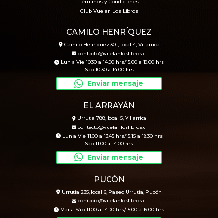
Términos y Condiciones
Club Vuelan Los Libros
CAMILO HENRÍQUEZ
Camilo Henríquez 301, local 4, Villarrica
contacto@vuelanloslibros.cl
Lun a Vie 10.30 a 14.00 hrs/15.00 a 19.00 hrs
Sáb 10.30 a 14.00 hrs
Enviar mensaje
EL ARRAYÁN
Urrutia 788, local 5, Villarrica
contacto@vuelanloslibros.cl
Lun a Vie 11.00 a 13.45 hrs/15.15 a 18.30 hrs
Sáb 11.00 a 14.00 hrs
Enviar mensaje
PUCÓN
Urrutia 235, local 6, Paseo Urrutia, Pucón
contacto@vuelanloslibros.cl
Mar a Sáb 11.00 a 14.00 hrs/15.00 a 19.00 hrs