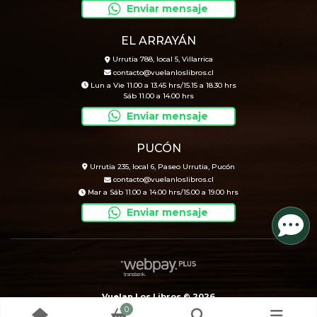
Enviar mensaje
EL ARRAYÁN
Urrutia 788, local 5, Villarrica
contacto@vuelanloslibros.cl
Lun a Vie 11.00 a 13.45 hrs/15.15 a 18.30 hrs
Sáb 11.00 a 14.00 hrs
Enviar mensaje
PUCÓN
Urrutia 235, local 6, Paseo Urrutia, Pucón
contacto@vuelanloslibros.cl
Mar a Sáb 11.00 a 14.00 hrs/15.00 a 19.00 hrs
Enviar mensaje
Vuelan Los Libros © 2026
0
Creado por
Bsale