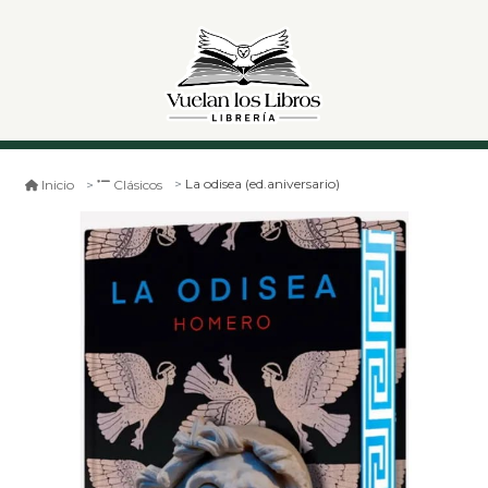
La odisea (ed.aniversario)
Inicio
Clásicos