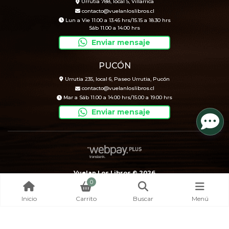
Urrutia 788, local 5, Villarrica
contacto@vuelanloslibros.cl
Lun a Vie 11.00 a 13.45 hrs/15.15 a 18.30 hrs
Sáb 11.00 a 14.00 hrs
Enviar mensaje
PUCÓN
Urrutia 235, local 6, Paseo Urrutia, Pucón
contacto@vuelanloslibros.cl
Mar a Sáb 11.00 a 14.00 hrs/15.00 a 19.00 hrs
Enviar mensaje
Vuelan Los Libros © 2026
0
Creado por
Bsale
Inicio
Carrito
Buscar
Menú