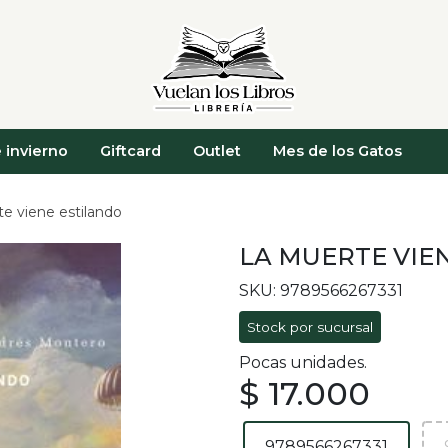
 invierno
Giftcard
Outlet
Mes de los Gatos
e viene estilando
LA MUERTE VIE
SKU: 9789566267331
Stock por sucursal
Pocas unidades.
$ 17.000
9789566267331