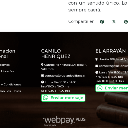
con un sentido único. Lo 
siempre caerá.
Compartir en:
macion
CAMILO
EL ARRAYÁN
onal
HENRÍQUEZ
Urrutia 788, local 5, V
 somos
Camilo Henríquez 301, local 4,
contacto@vuelanlosl
Villarrica
 Librerías
Lun a Vie 11.00 a 13.
contacto@vuelanloslibros.cl
hrs/15.15 a 18.30 hrs
Sáb 11.00 a 14.00 hrs
Lun a Vie 10.30 a 14.00
 y Condiciones
hrs/15.00 a 19.00 hrs
Enviar me
Sáb 10.30 a 14.00 hrs
lan Los Libros
Enviar mensaje