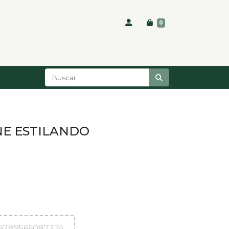
0
NE ESTILANDO
9789566087274