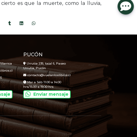
cierto es que la muerte, como la lluvia,
PUCÓN
illarrica
Urrutia 235, local 6, Paseo
Urrutia, Pucón
ibros.cl
contacto@vuelanloslibros.cl
45
Mar a Sáb 11.00 a 14.00
hrs/15.00 a 19.00 hrs
nsaje
Enviar mensaje