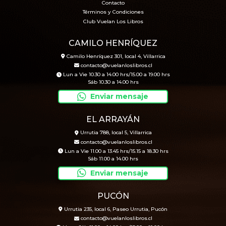
Contacto
Términos y Condiciones
Club Vuelan Los Libros
CAMILO HENRÍQUEZ
Camilo Henríquez 301, local 4, Villarrica
contacto@vuelanloslibros.cl
Lun a Vie 10.30 a 14.00 hrs/15.00 a 19.00 hrs
Sáb 10.30 a 14.00 hrs
Enviar mensaje
EL ARRAYÁN
Urrutia 788, local 5, Villarrica
contacto@vuelanloslibros.cl
Lun a Vie 11.00 a 13.45 hrs/15.15 a 18.30 hrs
Sáb 11.00 a 14.00 hrs
Enviar mensaje
PUCÓN
Urrutia 235, local 6, Paseo Urrutia, Pucón
contacto@vuelanloslibros.cl