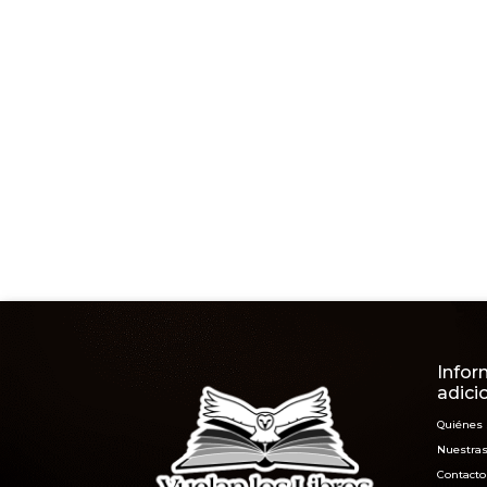
Infor
adici
Quiénes
Nuestras
Contacto