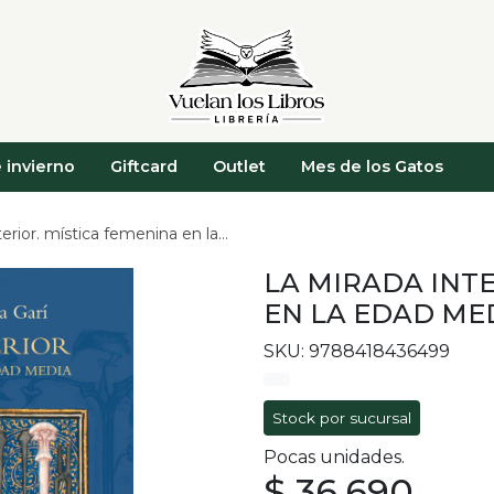
 invierno
Giftcard
Outlet
Mes de los Gatos
or. mística femenina en la edad media
LA MIRADA INTE
EN LA EDAD ME
SKU: 9788418436499
Stock por sucursal
Pocas unidades.
$ 36.690