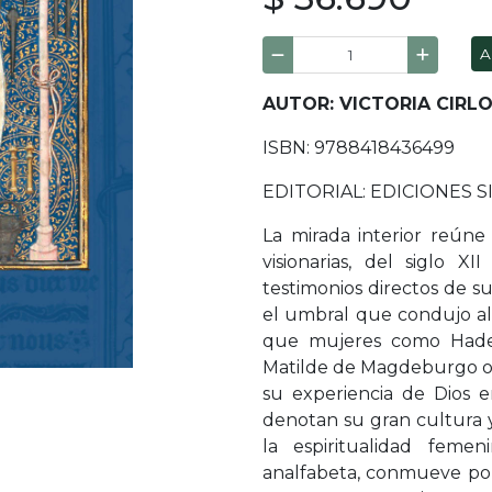
A
AUTOR: VICTORIA CIRL
ISBN: 9788418436499
EDITORIAL: EDICIONES S
La mirada interior reúne 
visionarias, del siglo X
testimonios directos de s
el umbral que condujo al 
que mujeres como Hadew
Matilde de Magdeburgo o 
su experiencia de Dios 
denotan su gran cultura 
la espiritualidad feme
analfabeta, conmueve por