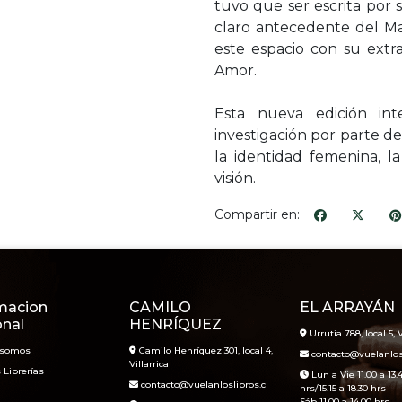
tuvo que ser escrita por 
claro antecedente del Ma
este espacio con su extra
Amor.
Esta nueva edición in
investigación por parte de 
la identidad femenina, la e
visión.
Compartir en:
macion
CAMILO
EL ARRAYÁN
onal
HENRÍQUEZ
Urrutia 788, local 5, V
 somos
Camilo Henríquez 301, local 4,
contacto@vuelanlosl
Villarrica
 Librerías
Lun a Vie 11.00 a 13.
contacto@vuelanloslibros.cl
hrs/15.15 a 18.30 hrs
Sáb 11.00 a 14.00 hrs