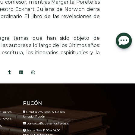
su confesor, mientras Margarita Porete es
estro Eckhart. Juliana de Norwich cierra
ordinario El libro de las revelaciones de
tegra temas que han sido objeto de
las autores a lo largo de los últimos años:
scritura, los itinerarios espirituales y la
PUCÓN
illarrica
Urrutia 235, local 6, Paseo
Urrutia, Pucón
ibros.cl
contacto@vuelanloslibros.cl
45
Mar a Sáb 11.00 a 14.00
hrs/15.00 a 19.00 hrs