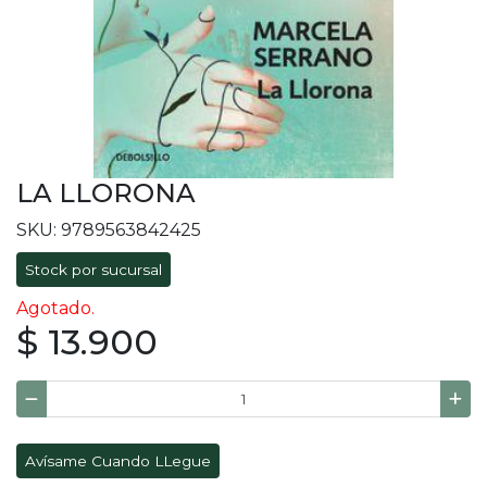
LA LLORONA
SKU: 9789563842425
Stock por sucursal
Agotado.
$ 13.900
Avísame Cuando LLegue