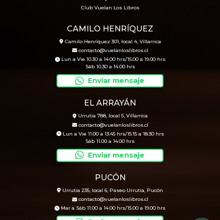
Club Vuelan Los Libros
CAMILO HENRÍQUEZ
Camilo Henríquez 301, local 4, Villarrica
contacto@vuelanloslibros.cl
Lun a Vie 10.30 a 14.00 hrs/15.00 a 19.00 hrs
Sáb 10.30 a 14.00 hrs
Enviar mensaje
EL ARRAYÁN
Urrutia 788, local 5, Villarrica
contacto@vuelanloslibros.cl
Lun a Vie 11.00 a 13.45 hrs/15.15 a 18.30 hrs
Sáb 11.00 a 14.00 hrs
Enviar mensaje
PUCÓN
Urrutia 235, local 6, Paseo Urrutia, Pucón
contacto@vuelanloslibros.cl
Mar a Sáb 11.00 a 14.00 hrs/15.00 a 19.00 hrs