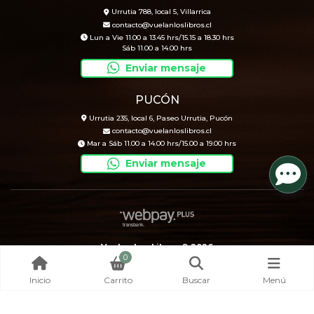
Urrutia 788, local 5, Villarrica
contacto@vuelanloslibros.cl
Lun a Vie 11.00 a 13.45 hrs/15.15 a 18.30 hrs
Sáb 11.00 a 14.00 hrs
Enviar mensaje
PUCÓN
Urrutia 235, local 6, Paseo Urrutia, Pucón
contacto@vuelanloslibros.cl
Mar a Sáb 11.00 a 14.00 hrs/15.00 a 19.00 hrs
Enviar mensaje
Vuelan Los Libros © 2026
0
Creado por
Bsale
Inicio
Carrito
Buscar
Menú