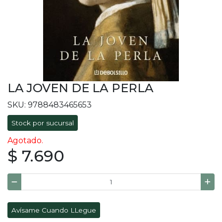
LA JOVEN DE LA PERLA
SKU: 9788483465653
Stock por sucursal
Agotado.
$ 7.690
Avísame Cuando LLegue