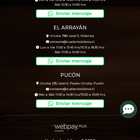
Lun a Vie 10.30 a 14.00 hrs/15.00 a 19.00 hrs
Sáb 10.30 a 14.00 hrs
Enviar mensaje
EL ARRAYÁN
Urrutia 788, local 5, Villarrica
contacto@vuelanloslibros.cl
Lun a Vie 11.00 a 13.45 hrs/15.15 a 18.30 hrs
Sáb 11.00 a 14.00 hrs
Enviar mensaje
PUCÓN
Urrutia 235, local 6, Paseo Urrutia, Pucón
contacto@vuelanloslibros.cl
Mar a Sáb 11.00 a 14.00 hrs/15.00 a 19.00 hrs
Enviar mensaje