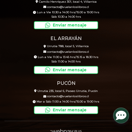
Camilo Henríquez 301, local 4, Villarrica
contacto@vuelanloslibros.cl
Lun a Vie 10.30 a 14.00 hrs/15.00 a 19.00 hrs
Sáb 10.30 a 14.00 hrs
Enviar mensaje
EL ARRAYÁN
Urrutia 788, local 5, Villarrica
contacto@vuelanloslibros.cl
Lun a Vie 11.00 a 13.45 hrs/15.15 a 18.30 hrs
Sáb 11.00 a 14.00 hrs
Enviar mensaje
PUCÓN
Urrutia 235, local 6, Paseo Urrutia, Pucón
contacto@vuelanloslibros.cl
Mar a Sáb 11.00 a 14.00 hrs/15.00 a 19.00 hrs
Enviar mensaje