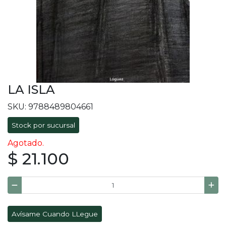
LA ISLA
SKU: 9788489804661
Stock por sucursal
Agotado.
$ 21.100
Avísame Cuando LLegue