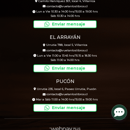
Camilo Henríquez 301, local 4, Villarrica
contacto@vuelanloslibros.cl
Lun a Vie 10.30 a 14.00 hrs/15.00 a 19.00 hrs
Sáb 10.30 a 14.00 hrs
Enviar mensaje
EL ARRAYÁN
Urrutia 788, local 5, Villarrica
contacto@vuelanloslibros.cl
Lun a Vie 11.00 a 13.45 hrs/15.15 a 18.30 hrs
Sáb 11.00 a 14.00 hrs
Enviar mensaje
PUCÓN
Urrutia 235, local 6, Paseo Urrutia, Pucón
contacto@vuelanloslibros.cl
Mar a Sáb 11.00 a 14.00 hrs/15.00 a 19.00 hrs
Enviar mensaje