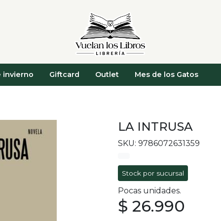
 invierno
Giftcard
Outlet
Mes de los Gatos
LA INTRUSA
SKU: 9786072631359
Stock por sucursal
Pocas unidades.
$ 26.990