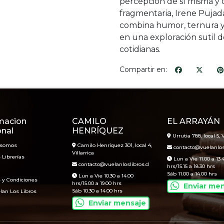
percepción de sí misma y 
fragmentaria, Irene Pujad
combina humor, ternura y
en una exploración sutil de
cotidianas.
Compartir en:
macion
CAMILO
EL ARRAYÁN
onal
HENRÍQUEZ
Urrutia 788, local 5, V
 somos
Camilo Henríquez 301, local 4,
contacto@vuelanlosl
Villarrica
 Librerías
Lun a Vie 11.00 a 13.
contacto@vuelanloslibros.cl
hrs/15.15 a 18.30 hrs
Sáb 11.00 a 14.00 hrs
Lun a Vie 10.30 a 14.00
 y Condiciones
hrs/15.00 a 19.00 hrs
Enviar me
Sáb 10.30 a 14.00 hrs
lan Los Libros
Enviar mensaje