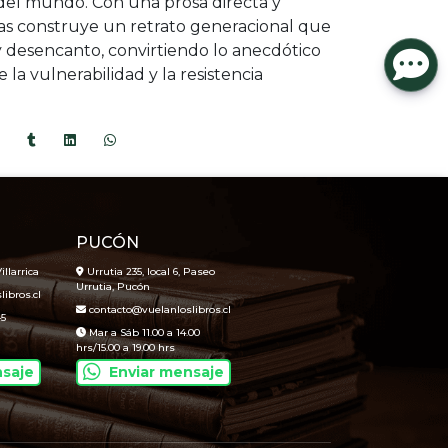
del mundo. Con una prosa directa y
as construye un retrato generacional que
 desencanto, convirtiendo lo anecdótico
 la vulnerabilidad y la resistencia
PUCÓN
illarrica
Urrutia 235, local 6, Paseo
Urrutia, Pucón
ibros.cl
contacto@vuelanloslibros.cl
45
Mar a Sáb 11.00 a 14.00
hrs/15.00 a 19.00 hrs
nsaje
Enviar mensaje