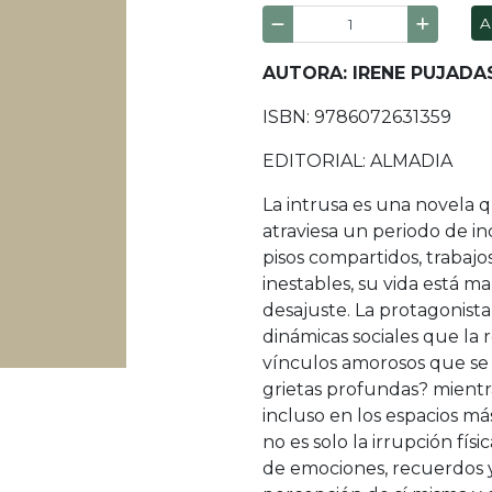
A
AUTORA: IRENE PUJADA
ISBN: 9786072631359
EDITORIAL: ALMADIA
La intrusa es una novela 
atraviesa un periodo de in
pisos compartidos, trabaj
inestables, su vida está 
desajuste. La protagonista
dinámicas sociales que la
vínculos amorosos que se
grietas profundas? mientr
incluso en los espacios más
no es solo la irrupción fís
de emociones, recuerdos 