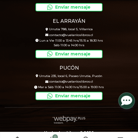
Enviar mensaje
EL ARRAYÁN
Urrutia 788, local 5, Villarrica
contacto@vuelanloslibros.cl
Lun a Vie 11.00 a 13.45 hrs/15.15 a 18.30 hrs
Sáb 11.00 a 14.00 hrs
Enviar mensaje
PUCÓN
Urrutia 235, local 6, Paseo Urrutia, Pucón
contacto@vuelanloslibros.cl
Mar a Sáb 11.00 a 14.00 hrs/15.00 a 19.00 hrs
Enviar mensaje
Vuelan Los Libros © 2026
0