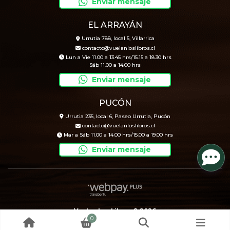
Enviar mensaje
EL ARRAYÁN
Urrutia 788, local 5, Villarrica
contacto@vuelanloslibros.cl
Lun a Vie 11.00 a 13.45 hrs/15.15 a 18.30 hrs
Sáb 11.00 a 14.00 hrs
Enviar mensaje
PUCÓN
Urrutia 235, local 6, Paseo Urrutia, Pucón
contacto@vuelanloslibros.cl
Mar a Sáb 11.00 a 14.00 hrs/15.00 a 19.00 hrs
Enviar mensaje
Vuelan Los Libros © 2026
0
Creado por
Bsale