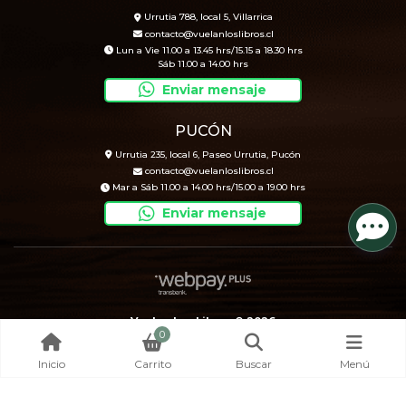
Urrutia 788, local 5, Villarrica
contacto@vuelanloslibros.cl
Lun a Vie 11.00 a 13.45 hrs/15.15 a 18.30 hrs
Sáb 11.00 a 14.00 hrs
Enviar mensaje
PUCÓN
Urrutia 235, local 6, Paseo Urrutia, Pucón
contacto@vuelanloslibros.cl
Mar a Sáb 11.00 a 14.00 hrs/15.00 a 19.00 hrs
Enviar mensaje
Vuelan Los Libros © 2026
0
Creado por
Bsale
Inicio
Carrito
Buscar
Menú