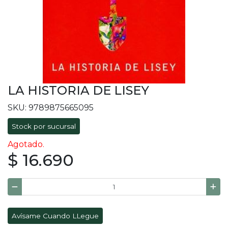
LA HISTORIA DE LISEY
SKU: 9789875665095
Stock por sucursal
Agotado.
$ 16.690
Avísame Cuando LLegue