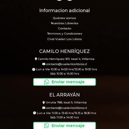
Informacion adicional
Quiénes somos
Nuestras Librerías
Contacto
Términos y Condiciones
Club Vuelan Los Libros
CAMILO HENRÍQUEZ
Camilo Henríquez 301, local 4, Villarrica
contacto@vuelanloslibros.cl
Lun a Vie 10.30 a 14.00 hrs/15.00 a 19.00 hrs
Sáb 10.30 a 14.00 hrs
Enviar mensaje
EL ARRAYÁN
Urrutia 788, local 5, Villarrica
contacto@vuelanloslibros.cl
Lun a Vie 11.00 a 13.45 hrs/15.15 a 18.30 hrs
Sáb 11.00 a 14.00 hrs
Enviar mensaje