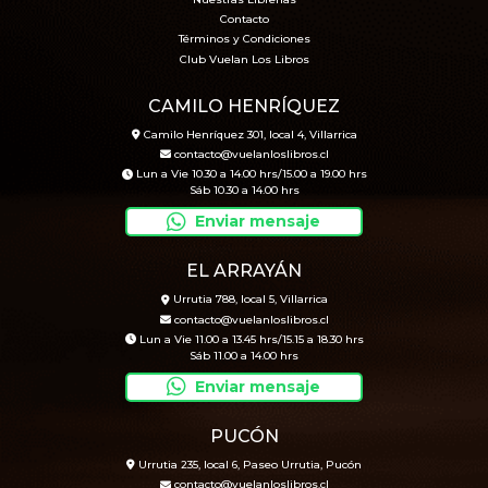
Nuestras Librerías
Contacto
Términos y Condiciones
Club Vuelan Los Libros
CAMILO HENRÍQUEZ
Camilo Henríquez 301, local 4, Villarrica
contacto@vuelanloslibros.cl
Lun a Vie 10.30 a 14.00 hrs/15.00 a 19.00 hrs
Sáb 10.30 a 14.00 hrs
Enviar mensaje
EL ARRAYÁN
Urrutia 788, local 5, Villarrica
contacto@vuelanloslibros.cl
Lun a Vie 11.00 a 13.45 hrs/15.15 a 18.30 hrs
Sáb 11.00 a 14.00 hrs
Enviar mensaje
PUCÓN
Urrutia 235, local 6, Paseo Urrutia, Pucón
contacto@vuelanloslibros.cl