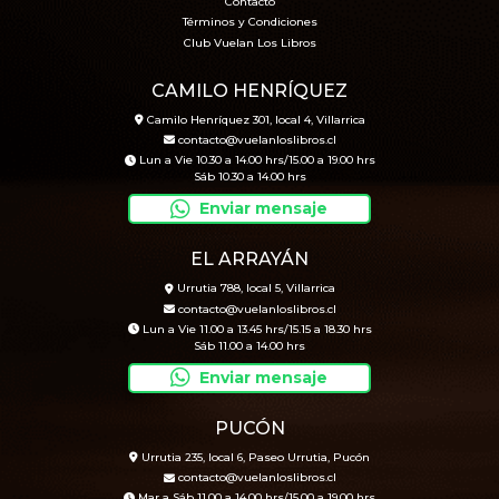
Contacto
Términos y Condiciones
Club Vuelan Los Libros
CAMILO HENRÍQUEZ
Camilo Henríquez 301, local 4, Villarrica
contacto@vuelanloslibros.cl
Lun a Vie 10.30 a 14.00 hrs/15.00 a 19.00 hrs
Sáb 10.30 a 14.00 hrs
Enviar mensaje
EL ARRAYÁN
Urrutia 788, local 5, Villarrica
contacto@vuelanloslibros.cl
Lun a Vie 11.00 a 13.45 hrs/15.15 a 18.30 hrs
Sáb 11.00 a 14.00 hrs
Enviar mensaje
PUCÓN
Urrutia 235, local 6, Paseo Urrutia, Pucón
contacto@vuelanloslibros.cl
Mar a Sáb 11.00 a 14.00 hrs/15.00 a 19.00 hrs