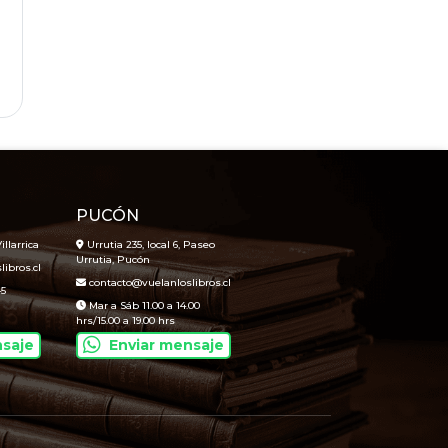
PUCÓN
illarrica
Urrutia 235, local 6, Paseo
Urrutia, Pucón
ibros.cl
contacto@vuelanloslibros.cl
45
Mar a Sáb 11.00 a 14.00
hrs/15.00 a 19.00 hrs
nsaje
Enviar mensaje