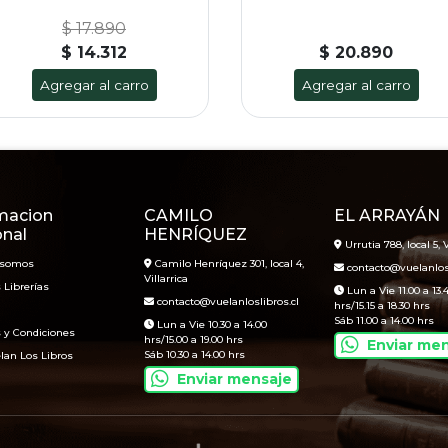
$ 17.890
$ 14.312
$ 20.890
Agregar al carro
Agregar al carro
macion
CAMILO
EL ARRAYÁN
onal
HENRÍQUEZ
Urrutia 788, local 5, V
 somos
Camilo Henríquez 301, local 4,
contacto@vuelanlosl
Villarrica
 Librerías
Lun a Vie 11.00 a 13.
contacto@vuelanloslibros.cl
hrs/15.15 a 18.30 hrs
Sáb 11.00 a 14.00 hrs
Lun a Vie 10.30 a 14.00
 y Condiciones
hrs/15.00 a 19.00 hrs
Enviar me
Sáb 10.30 a 14.00 hrs
lan Los Libros
Enviar mensaje