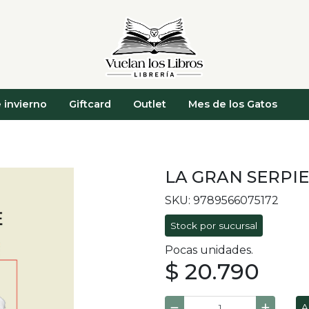
 invierno
Giftcard
Outlet
Mes de los Gatos
LA GRAN SERPI
SKU: 9789566075172
Stock por sucursal
Pocas unidades.
$ 20.790
A