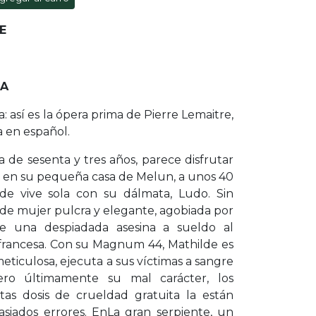
E
RA
a: así es la ópera prima de Pierre Lemaitre,
 en español.
a de sesenta y tres años, parece disfrutar
n en su pequeña casa de Melun, a unos 40
nde vive sola con su dálmata, Ludo. Sin
de mujer pulcra y elegante, agobiada por
de una despiadada asesina a sueldo al
ia francesa. Con su Magnum 44, Mathilde es
 meticulosa, ejecuta a sus víctimas a sangre
Pero últimamente su mal carácter, los
rtas dosis de crueldad gratuita la están
siados errores. EnLa gran serpiente, un