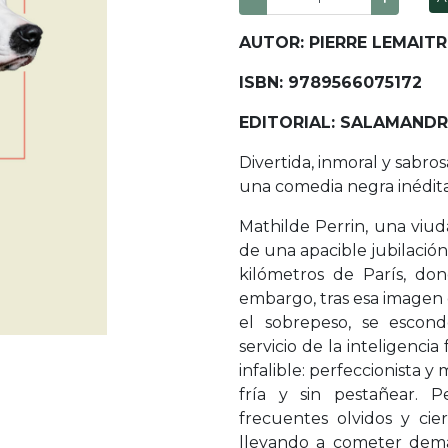
AUTOR: PIERRE LEMAITR
ISBN: 9789566075172
EDITORIAL: SALAMAND
Divertida, inmoral y sabros
una comedia negra inédita
Mathilde Perrin, una viud
de una apacible jubilació
kilómetros de París, do
embargo, tras esa imagen 
el sobrepeso, se escon
servicio de la inteligenc
infalible: perfeccionista y
fría y sin pestañear. 
frecuentes olvidos y cie
llevando a cometer dema