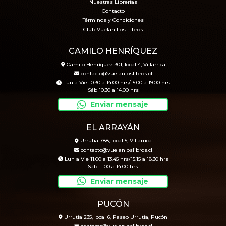
Nuestras Librerías
Contacto
Términos y Condiciones
Club Vuelan Los Libros
CAMILO HENRÍQUEZ
Camilo Henríquez 301, local 4, Villarrica
contacto@vuelanloslibros.cl
Lun a Vie 10.30 a 14.00 hrs/15.00 a 19.00 hrs
Sáb 10.30 a 14.00 hrs
Enviar mensaje
EL ARRAYÁN
Urrutia 788, local 5, Villarrica
contacto@vuelanloslibros.cl
Lun a Vie 11.00 a 13.45 hrs/15.15 a 18.30 hrs
Sáb 11.00 a 14.00 hrs
Enviar mensaje
PUCÓN
Urrutia 235, local 6, Paseo Urrutia, Pucón