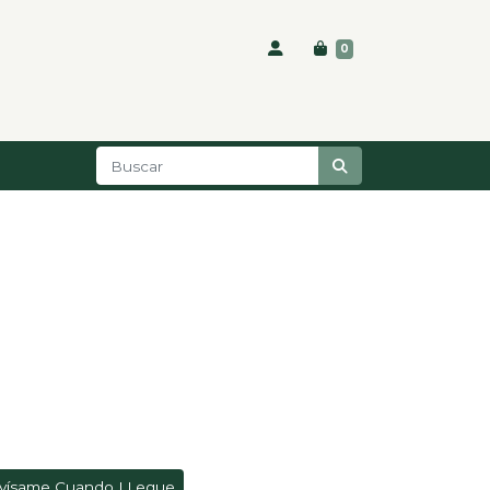
0
vísame Cuando LLegue