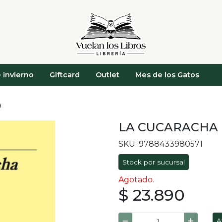
 invierno
Giftcard
Outlet
Mes de los Gatos
a
LA CUCARACHA
SKU: 9788433980571
Stock por sucursal
Agotado.
$ 23.890
A