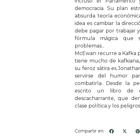
incluso el Parlamento
democracia. Su plan est
absurda teoría económica
idea es cambiar la direcc
debe pagar por trabajar y
fórmula mágica que s
problemas...
McEwan recurre a Kafka pa
tiene mucho de kafkiana
su feroz sátira es Jonatha
servirse del humor par
combatirla. Desde la pe
escrito un libro de 
descacharrante, que de
clase política y los peligr
Compartir en: