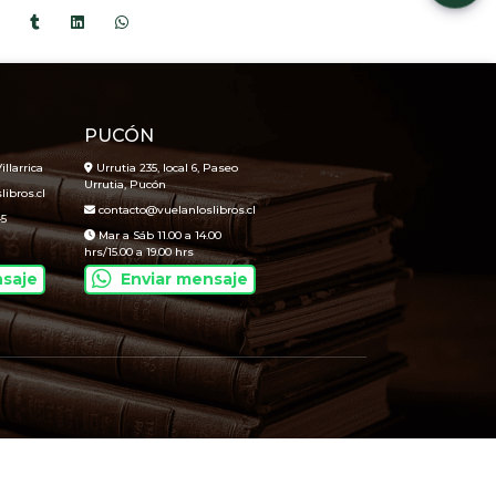
PUCÓN
illarrica
Urrutia 235, local 6, Paseo
Urrutia, Pucón
ibros.cl
contacto@vuelanloslibros.cl
45
Mar a Sáb 11.00 a 14.00
hrs/15.00 a 19.00 hrs
nsaje
Enviar mensaje