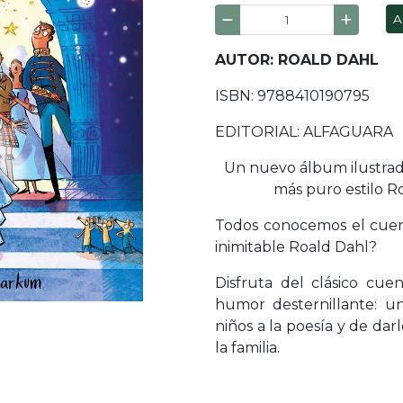
A
AUTOR: ROALD DAHL
ISBN: 9788410190795
EDITORIAL: ALFAGUARA
Un nuevo álbum ilustrado
más puro estilo Ro
Todos conocemos el cuent
inimitable Roald Dahl?
Disfruta del clásico cue
humor desternillante: u
niños a la poesía y de da
la familia.