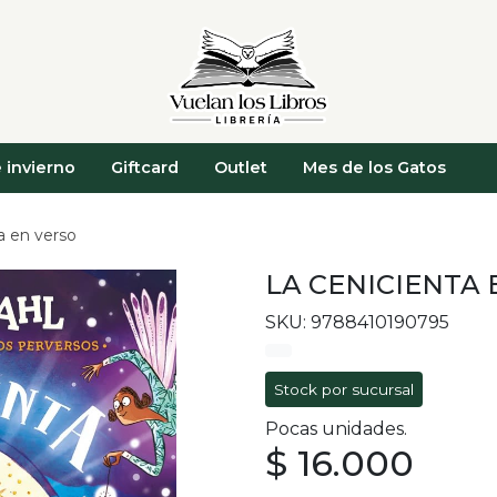
 invierno
Giftcard
Outlet
Mes de los Gatos
a en verso
LA CENICIENTA 
SKU: 9788410190795
Stock por sucursal
Pocas unidades.
$ 16.000