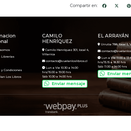
Compartir en:
macion
CAMILO
EL ARRAYÁN
onal
HENRÍQUEZ
Urrutia 788, local 5, V
 somos
Camilo Henríquez 301, local 4,
contacto@vuelanlosl
Villarrica
 Librerías
Lun a Vie 11.00 a 13.
contacto@vuelanloslibros.cl
hrs/15.15 a 18.30 hrs
Sáb 11.00 a 14.00 hrs
Lun a Vie 10.30 a 14.00
 y Condiciones
hrs/15.00 a 19.00 hrs
Enviar me
Sáb 10.30 a 14.00 hrs
lan Los Libros
Enviar mensaje
Vuelan Los Libros © 2026
Creado por
Bsale