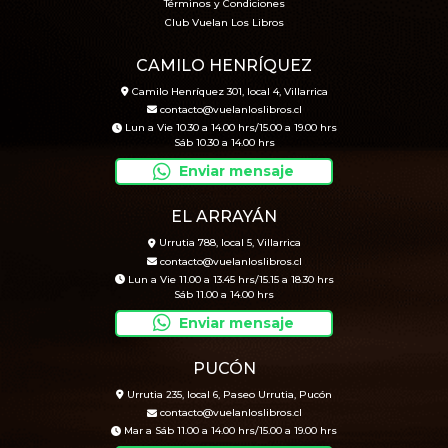
Términos y Condiciones
Club Vuelan Los Libros
CAMILO HENRÍQUEZ
Camilo Henríquez 301, local 4, Villarrica
contacto@vuelanloslibros.cl
Lun a Vie 10.30 a 14.00 hrs/15.00 a 19.00 hrs
Sáb 10.30 a 14.00 hrs
Enviar mensaje
EL ARRAYÁN
Urrutia 788, local 5, Villarrica
contacto@vuelanloslibros.cl
Lun a Vie 11.00 a 13.45 hrs/15.15 a 18.30 hrs
Sáb 11.00 a 14.00 hrs
Enviar mensaje
PUCÓN
Urrutia 235, local 6, Paseo Urrutia, Pucón
contacto@vuelanloslibros.cl
Mar a Sáb 11.00 a 14.00 hrs/15.00 a 19.00 hrs