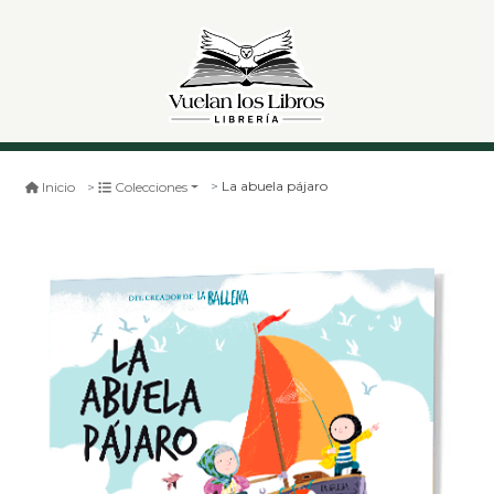
La abuela pájaro
Inicio
Colecciones