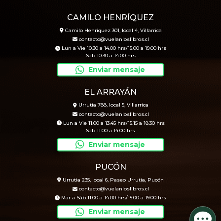
CAMILO HENRÍQUEZ
Camilo Henríquez 301, local 4, Villarrica
contacto@vuelanloslibros.cl
Lun a Vie 10.30 a 14.00 hrs/15.00 a 19.00 hrs
Sáb 10.30 a 14.00 hrs
Enviar mensaje
EL ARRAYÁN
Urrutia 788, local 5, Villarrica
contacto@vuelanloslibros.cl
Lun a Vie 11.00 a 13.45 hrs/15.15 a 18.30 hrs
Sáb 11.00 a 14.00 hrs
Enviar mensaje
PUCÓN
Urrutia 235, local 6, Paseo Urrutia, Pucón
contacto@vuelanloslibros.cl
Mar a Sáb 11.00 a 14.00 hrs/15.00 a 19.00 hrs
Enviar mensaje