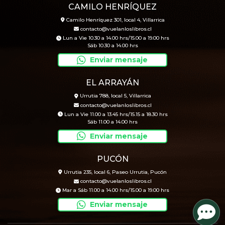
CAMILO HENRÍQUEZ
Camilo Henríquez 301, local 4, Villarrica
contacto@vuelanloslibros.cl
Lun a Vie 10.30 a 14.00 hrs/15.00 a 19.00 hrs
Sáb 10.30 a 14.00 hrs
Enviar mensaje
EL ARRAYÁN
Urrutia 788, local 5, Villarrica
contacto@vuelanloslibros.cl
Lun a Vie 11.00 a 13.45 hrs/15.15 a 18.30 hrs
Sáb 11.00 a 14.00 hrs
Enviar mensaje
PUCÓN
Urrutia 235, local 6, Paseo Urrutia, Pucón
contacto@vuelanloslibros.cl
Mar a Sáb 11.00 a 14.00 hrs/15.00 a 19.00 hrs
Enviar mensaje