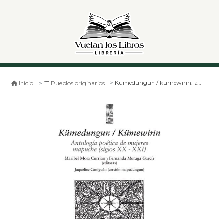
Kümedungun / kümewirin. antología poética de mujeres mapuche (siglos xx - xxi)
Inicio
Pueblos originarios