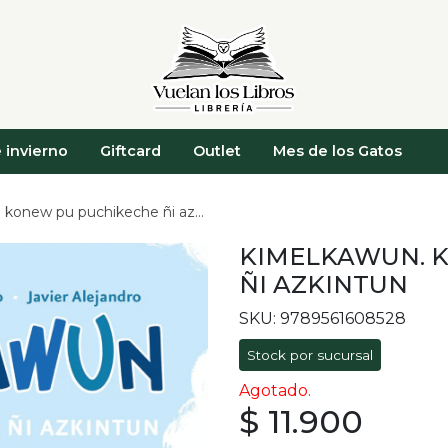
 invierno
Giftcard
Outlet
Mes de los Gatos
onew pu puchikeche ñi azkintun
KIMELKAWUN. 
ÑI AZKINTUN
SKU: 9789561608528
Stock por sucursal
Agotado.
$ 11.900