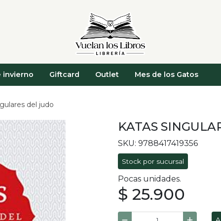
 invierno
Giftcard
Outlet
Mes de los Gatos
gulares del judo
KATAS SINGULA
SKU: 9788417419356
Stock por sucursal
Pocas unidades.
$ 25.900
A