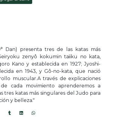
9° Dan) presenta tres de las katas más
Seiryoku zenyô kokumin taiiku no kata,
goro Kano y establecida en 1927; Jyoshi-
lecida en 1943, y Gô-no-kata, que nació
ollo muscular.A través de explicaciones
as de cada movimiento aprenderemos a
as tres katas más singulares del Judo para
ción y belleza."