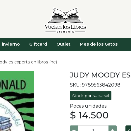
 invierno
Giftcard
Outlet
Mes de los Gatos
dy es experta en libros (ne)
JUDY MOODY ES 
SKU: 9789563842098
Stock por sucursal
Pocas unidades.
$ 14.500
A