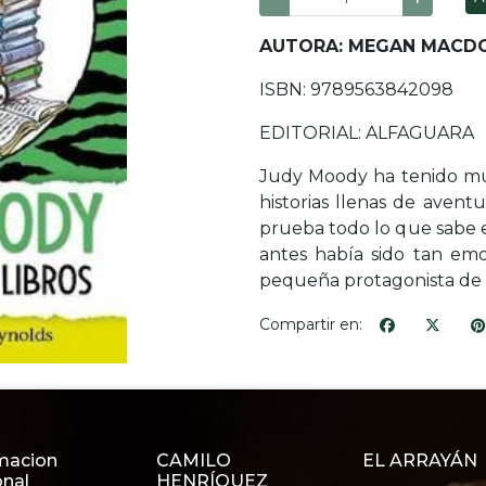
AUTORA: MEGAN MACD
ISBN: 9789563842098
EDITORIAL: ALFAGUARA
Judy Moody ha tenido mu
historias llenas de aven
prueba todo lo que sabe 
antes había sido tan emo
pequeña protagonista de 
Compartir en:
macion
CAMILO
EL ARRAYÁN
onal
HENRÍQUEZ