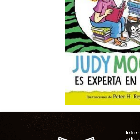
Infor
adici