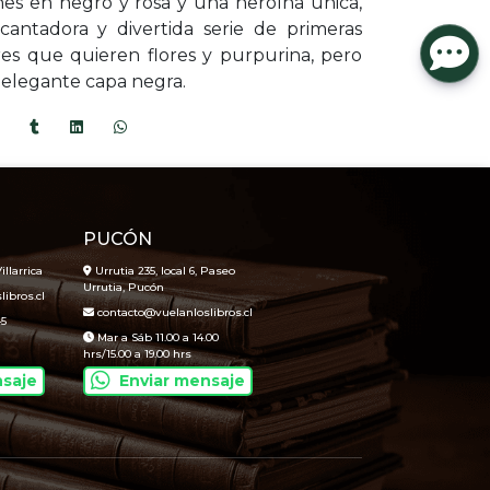
iones en negro y rosa y una heroína única,
antadora y divertida serie de primeras
ores que quieren flores y purpurina, pero
 elegante capa negra.
PUCÓN
illarrica
Urrutia 235, local 6, Paseo
Urrutia, Pucón
ibros.cl
contacto@vuelanloslibros.cl
45
Mar a Sáb 11.00 a 14.00
hrs/15.00 a 19.00 hrs
nsaje
Enviar mensaje