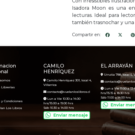
Con irresistibles ilustrac
Isadora Moon es una enc
lecturas. Ideal para lect
también trasnochar y una
Compartir en:
macion
CAMILO
EL ARRAYÁN
onal
HENRÍQUEZ
Urrutia 788, local 5, V
 somos
Camilo Henríquez 301, local 4,
contacto@vuelanlosl
Villarrica
 Librerías
Lun a Vie 11.00 a 13.
contacto@vuelanloslibros.cl
hrs/15.15 a 18.30 hrs
Sáb 11.00 a 14.00 hrs
Lun a Vie 10.30 a 14.00
 y Condiciones
hrs/15.00 a 19.00 hrs
Enviar me
Sáb 10.30 a 14.00 hrs
lan Los Libros
Enviar mensaje