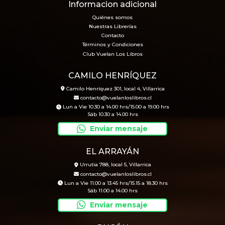
Informacion adicional
Quiénes somos
Nuestras Librerías
Contacto
Términos y Condiciones
Club Vuelan Los Libros
CAMILO HENRÍQUEZ
Camilo Henríquez 301, local 4, Villarrica
contacto@vuelanloslibros.cl
Lun a Vie 10.30 a 14.00 hrs/15.00 a 19.00 hrs
Sáb 10.30 a 14.00 hrs
Enviar mensaje
EL ARRAYÁN
Urrutia 788, local 5, Villarrica
contacto@vuelanloslibros.cl
Lun a Vie 11.00 a 13.45 hrs/15.15 a 18.30 hrs
Sáb 11.00 a 14.00 hrs
Enviar mensaje