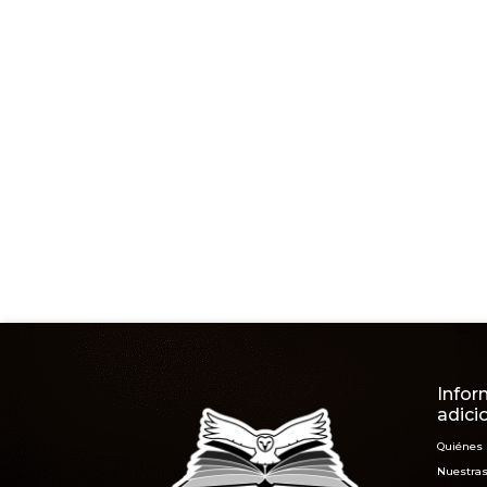
Infor
adici
Quiénes
Nuestras