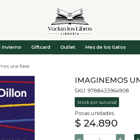
 invierno
Giftcard
Outlet
Mes de los Gatos
mos una frase
IMAGINEMOS UN
SKU: 9788433964908
Stock por sucursal
Pocas unidades.
$ 24.890
A