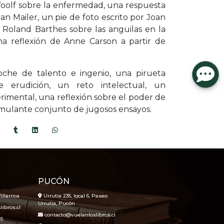
Woolf sobre la enfermedad, una respuesta
 Mailer, un pie de foto escrito por Joan
 Roland Barthes sobre las anguilas en la
na reflexión de Anne Carson a partir de
oche de talento e ingenio, una pirueta
 de erudición, un reto intelectual, un
imental, una reflexión sobre el poder de
imulante conjunto de jugosos ensayos.
PUCÓN
illarrica
Urrutia 235, local 6, Paseo
Urrutia, Pucón
ibros.cl
contacto@vuelanloslibros.cl
45