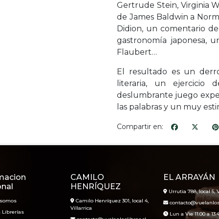
Gertrude Stein, Virginia 
de James Baldwin a Norman
Didion, un comentario de
gastronomía japonesa, u
Flaubert…
El resultado es un derr
literaria, un ejercicio
deslumbrante juego exper
las palabras y un muy est
Compartir en:
macion
CAMILO
EL ARRAYÁN
onal
HENRÍQUEZ
Urrutia 788, local 5, V
 somos
Camilo Henríquez 301, local 4,
contacto@vuelanlosl
Villarrica
 Librerías
Lun a Vie 11.00 a 13.