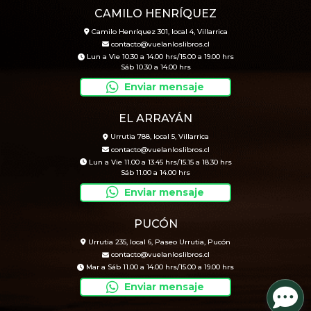
CAMILO HENRÍQUEZ
Camilo Henríquez 301, local 4, Villarrica
contacto@vuelanloslibros.cl
Lun a Vie 10.30 a 14.00 hrs/15.00 a 19.00 hrs
Sáb 10.30 a 14.00 hrs
Enviar mensaje
EL ARRAYÁN
Urrutia 788, local 5, Villarrica
contacto@vuelanloslibros.cl
Lun a Vie 11.00 a 13.45 hrs/15.15 a 18.30 hrs
Sáb 11.00 a 14.00 hrs
Enviar mensaje
PUCÓN
Urrutia 235, local 6, Paseo Urrutia, Pucón
contacto@vuelanloslibros.cl
Mar a Sáb 11.00 a 14.00 hrs/15.00 a 19.00 hrs
Enviar mensaje