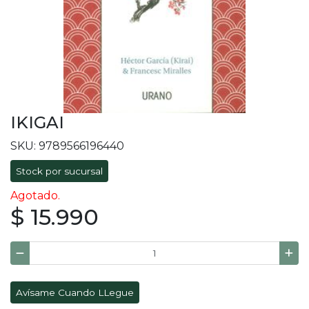
IKIGAI
SKU: 9789566196440
Stock por sucursal
Agotado.
$ 15.990
Avísame Cuando LLegue