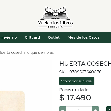
 invierno
Giftcard
Outlet
Mes de los Gatos
uerta cosecha lo que siembras
HUERTA COSECH
SKU: 9789563640076
Stock por sucursal
Pocas unidades.
$ 17.490
A