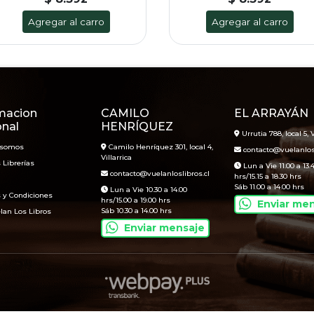
Agregar al carro
Agregar al carro
macion
CAMILO
EL ARRAYÁN
onal
HENRÍQUEZ
Urrutia 788, local 5, V
 somos
Camilo Henríquez 301, local 4,
contacto@vuelanlosl
Villarrica
 Librerías
Lun a Vie 11.00 a 13.
contacto@vuelanloslibros.cl
hrs/15.15 a 18.30 hrs
Sáb 11.00 a 14.00 hrs
Lun a Vie 10.30 a 14.00
 y Condiciones
hrs/15.00 a 19.00 hrs
Enviar me
Sáb 10.30 a 14.00 hrs
lan Los Libros
Enviar mensaje