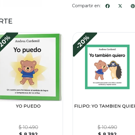
Compartir en:
RTE
20%
-20%
YO PUEDO
FILIPO: YO TAMBIEN QUI
$ 10.490
$ 10.490
$ 8.392
$ 8.392