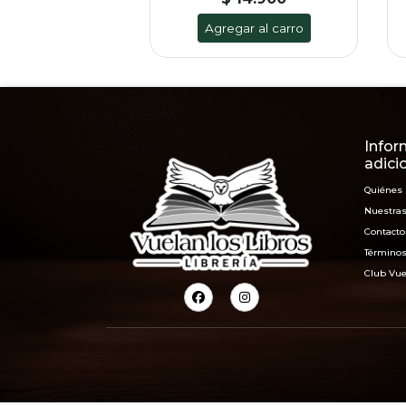
ar al carro
Agregar al carro
Infor
adici
Quiénes
Nuestras
Contacto
Términos
Club Vue