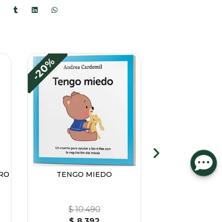
-20%
-20%
ERO
TENGO MIEDO
ESTOY T
$ 10.490
$ 10.
$ 8.392
$ 8.3