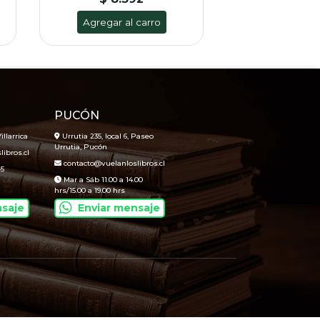
Agregar al carro
Agregar al
PUCÓN
illarrica
Urrutia 235, local 6, Paseo
Urrutia, Pucón
ibros.cl
contacto@vuelanloslibros.cl
45
Mar a Sáb 11.00 a 14.00
hrs/15.00 a 19.00 hrs
nsaje
Enviar mensaje