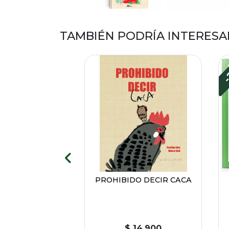
TAMBIÉN PODRÍA INTERESA
-
ER LIBRO DE
PROHIBIDO DECIR CACA
CIONES Y
IMIENTOS
 13.500
 10.800
$ 14.900