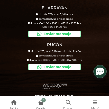
EL ARRAYÁN
Urrutia 788, local 5, Villarrica
contacto@vuelanloslibros.cl
Lun a Vie 11.00 a 13.45 hrs/15.15 a 18.30 hrs
Sáb 11.00 a 14.00 hrs
Enviar mensaje
PUCÓN
Urrutia 235, local 6, Paseo Urrutia, Pucón
contacto@vuelanloslibros.cl
Mar a Sáb 11.00 a 14.00 hrs/15.00 a 19.00 hrs
Enviar mensaje
Vuelan Los Libros © 2026
0
Creado por
Bsale
Inicio
Carrito
Buscar
Menú