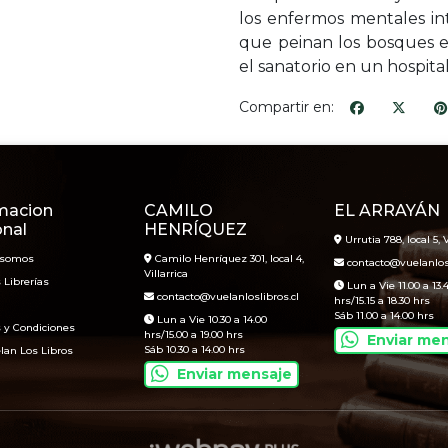
los enfermos mentales int
que peinan los bosques e
el sanatorio en un hospital
Compartir en:
macion
CAMILO
EL ARRAYÁN
onal
HENRÍQUEZ
Urrutia 788, local 5, V
 somos
Camilo Henríquez 301, local 4,
contacto@vuelanlosl
Villarrica
 Librerías
Lun a Vie 11.00 a 13.
contacto@vuelanloslibros.cl
hrs/15.15 a 18.30 hrs
Sáb 11.00 a 14.00 hrs
Lun a Vie 10.30 a 14.00
 y Condiciones
hrs/15.00 a 19.00 hrs
Enviar me
Sáb 10.30 a 14.00 hrs
lan Los Libros
Enviar mensaje