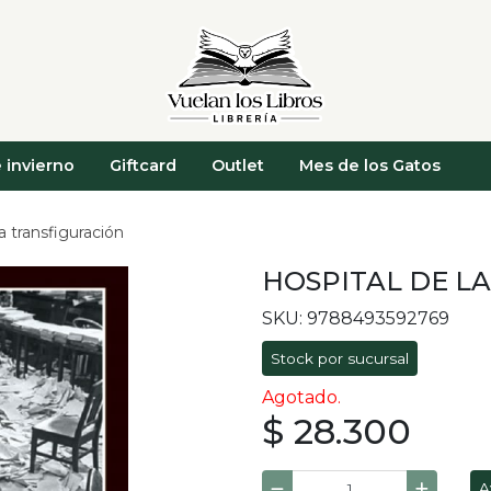
 invierno
Giftcard
Outlet
Mes de los Gatos
a transfiguración
HOSPITAL DE L
SKU: 9788493592769
Stock por sucursal
Agotado.
$ 28.300
A