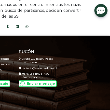
ernados en el centro, mientras los nazis,
n busca de partisanos, deciden convertir
 de las SS.
PUCÓN
illarrica
Urrutia 235, local 6, Paseo
Urrutia, Pucón
ibros.cl
contacto@vuelanloslibros.cl
45
Mar a Sáb 11.00 a 14.00
hrs/15.00 a 19.00 hrs
nsaje
Enviar mensaje