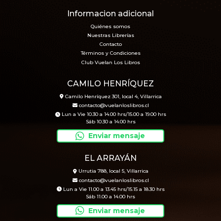
Informacion adicional
Quiénes somos
Nuestras Librerías
Contacto
Términos y Condiciones
Club Vuelan Los Libros
CAMILO HENRÍQUEZ
Camilo Henríquez 301, local 4, Villarrica
contacto@vuelanloslibros.cl
Lun a Vie 10.30 a 14.00 hrs/15.00 a 19.00 hrs
Sáb 10.30 a 14.00 hrs
Enviar mensaje
EL ARRAYÁN
Urrutia 788, local 5, Villarrica
contacto@vuelanloslibros.cl
Lun a Vie 11.00 a 13.45 hrs/15.15 a 18.30 hrs
Sáb 11.00 a 14.00 hrs
Enviar mensaje