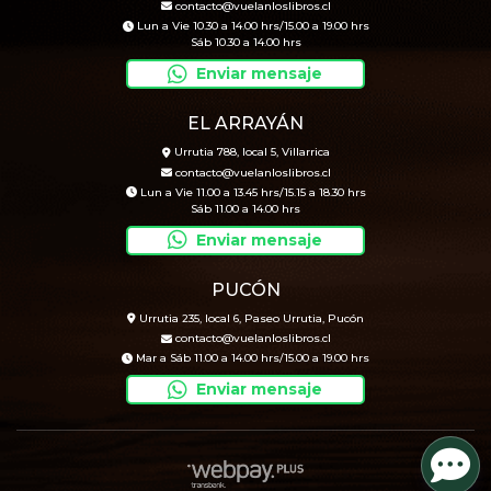
contacto@vuelanloslibros.cl
Lun a Vie 10.30 a 14.00 hrs/15.00 a 19.00 hrs
Sáb 10.30 a 14.00 hrs
Enviar mensaje
EL ARRAYÁN
Urrutia 788, local 5, Villarrica
contacto@vuelanloslibros.cl
Lun a Vie 11.00 a 13.45 hrs/15.15 a 18.30 hrs
Sáb 11.00 a 14.00 hrs
Enviar mensaje
PUCÓN
Urrutia 235, local 6, Paseo Urrutia, Pucón
contacto@vuelanloslibros.cl
Mar a Sáb 11.00 a 14.00 hrs/15.00 a 19.00 hrs
Enviar mensaje