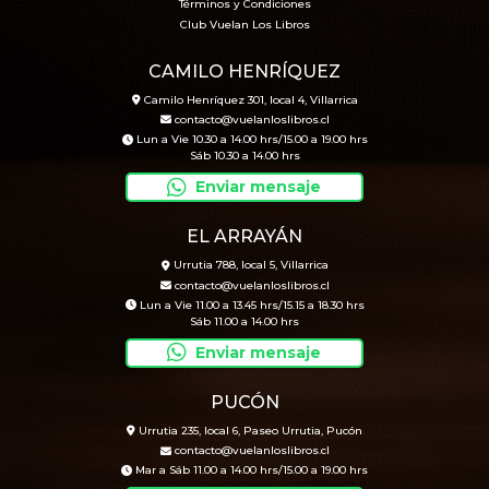
Términos y Condiciones
Club Vuelan Los Libros
CAMILO HENRÍQUEZ
Camilo Henríquez 301, local 4, Villarrica
contacto@vuelanloslibros.cl
Lun a Vie 10.30 a 14.00 hrs/15.00 a 19.00 hrs
Sáb 10.30 a 14.00 hrs
Enviar mensaje
EL ARRAYÁN
Urrutia 788, local 5, Villarrica
contacto@vuelanloslibros.cl
Lun a Vie 11.00 a 13.45 hrs/15.15 a 18.30 hrs
Sáb 11.00 a 14.00 hrs
Enviar mensaje
PUCÓN
Urrutia 235, local 6, Paseo Urrutia, Pucón
contacto@vuelanloslibros.cl
Mar a Sáb 11.00 a 14.00 hrs/15.00 a 19.00 hrs