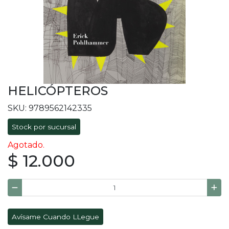
HELICÓPTEROS
SKU: 9789562142335
Stock por sucursal
Agotado.
$ 12.000
Avísame Cuando LLegue