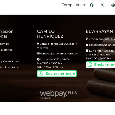
Compartir en:
macion
CAMILO
EL ARRAYÁN
onal
HENRÍQUEZ
Urrutia 788, local 5, V
 somos
Camilo Henríquez 301, local 4,
contacto@vuelanlosl
Villarrica
 Librerías
Lun a Vie 11.00 a 13.
contacto@vuelanloslibros.cl
hrs/15.15 a 18.30 hrs
Sáb 11.00 a 14.00 hrs
Lun a Vie 10.30 a 14.00
 y Condiciones
hrs/15.00 a 19.00 hrs
Enviar me
Sáb 10.30 a 14.00 hrs
lan Los Libros
Enviar mensaje
Vuelan Los Libros © 2026
Creado por
Bsale