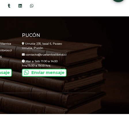
PUCÓN
illarrica
Urrutia 235, local 6, Paseo
Urrutia, Pucón
ibros.cl
contacto@vuelanloslibros.cl
45
Mar a Sáb 11.00 a 14.00
hrs/15.00 a 19.00 hrs
nsaje
Enviar mensaje