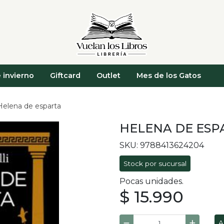
 invierno
Giftcard
Outlet
Mes de los Gatos
Helena de esparta
HELENA DE ESP
SKU: 9788413624204
Stock por sucursal
Pocas unidades.
$ 15.990
A