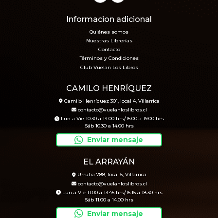
Informacion adicional
Quiénes somos
Nuestras Librerías
Contacto
Términos y Condiciones
Club Vuelan Los Libros
CAMILO HENRÍQUEZ
Camilo Henríquez 301, local 4, Villarrica
contacto@vuelanloslibros.cl
Lun a Vie 10.30 a 14.00 hrs/15.00 a 19.00 hrs
Sáb 10.30 a 14.00 hrs
Enviar mensaje
EL ARRAYÁN
Urrutia 788, local 5, Villarrica
contacto@vuelanloslibros.cl
Lun a Vie 11.00 a 13.45 hrs/15.15 a 18.30 hrs
Sáb 11.00 a 14.00 hrs
Enviar mensaje