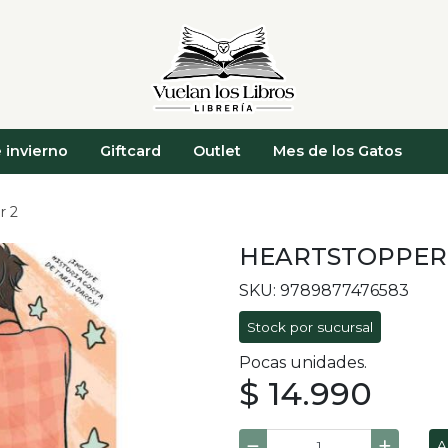
 invierno
Giftcard
Outlet
Mes de los Gatos
r 2
HEARTSTOPPER
SKU: 9789877476583
Stock por sucursal
Pocas unidades.
$ 14.990
A