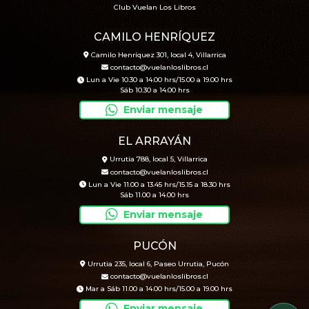
Club Vuelan Los Libros
CAMILO HENRÍQUEZ
Camilo Henríquez 301, local 4, Villarrica
contacto@vuelanloslibros.cl
Lun a Vie 10.30 a 14.00 hrs/15.00 a 19.00 hrs
Sáb 10.30 a 14.00 hrs
Enviar mensaje
EL ARRAYÁN
Urrutia 788, local 5, Villarrica
contacto@vuelanloslibros.cl
Lun a Vie 11.00 a 13.45 hrs/15.15 a 18.30 hrs
Sáb 11.00 a 14.00 hrs
Enviar mensaje
PUCÓN
Urrutia 235, local 6, Paseo Urrutia, Pucón
contacto@vuelanloslibros.cl
Mar a Sáb 11.00 a 14.00 hrs/15.00 a 19.00 hrs
Enviar mensaje